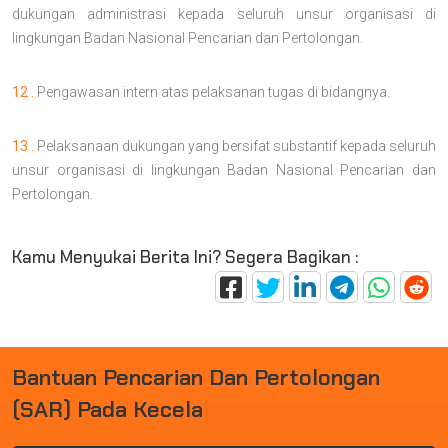
dukungan administrasi kepada seluruh unsur organisasi di
lingkungan Badan Nasional Pencarian dan Pertolongan.
12 .
Pengawasan intern atas pelaksanan tugas di bidangnya.
13 .
Pelaksanaan dukungan yang bersifat substantif kepada seluruh
unsur organisasi di lingkungan Badan Nasional Pencarian dan
Pertolongan.
Kamu Menyukai Berita Ini? Segera Bagikan :
B
A
N
T
U
A
N
P
E
N
C
A
R
I
A
N
D
A
N
P
E
R
T
O
L
O
N
G
A
N
(
S
A
R
)
P
A
D
A
K
E
C
E
L
A
K
A
A
N
|