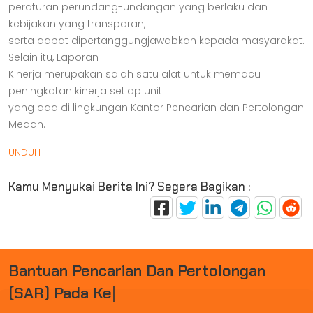
peraturan perundang-undangan yang berlaku dan
kebijakan yang transparan,
serta dapat dipertanggungjawabkan kepada masyarakat.
Selain itu, Laporan
Kinerja merupakan salah satu alat untuk memacu
peningkatan kinerja setiap unit
yang ada di lingkungan Kantor Pencarian dan Pertolongan
Medan.
UNDUH
Kamu Menyukai Berita Ini? Segera Bagikan :
B
A
N
T
U
A
N
P
E
N
C
A
R
I
A
N
D
A
N
P
E
R
T
O
L
O
N
G
A
N
(
S
A
R
)
P
A
D
A
K
E
C
E
L
|