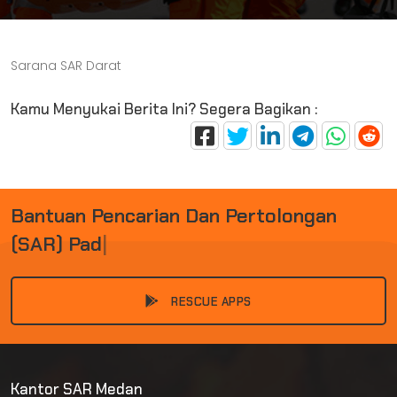
Sarana SAR Darat
Kamu Menyukai Berita Ini? Segera Bagikan :
B
A
N
T
U
A
N
P
E
N
C
A
R
I
A
N
D
A
N
P
E
R
T
O
L
O
N
G
A
N
(
S
A
R
)
P
A
D
A
|
RESCUE APPS
Kantor SAR Medan